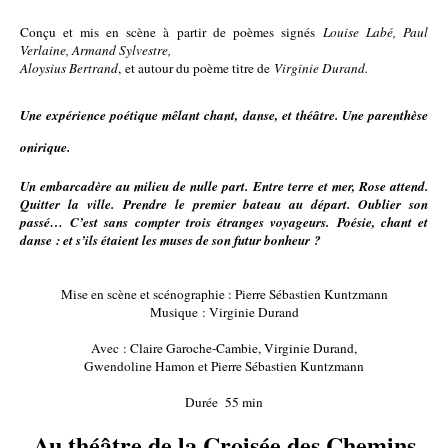
Conçu et mis en scène à partir de poèmes signés
Louise Labé, Paul
Verlaine, Armand Sylvestre,
Aloysius Bertrand
,
et autour du poème titre de
Virginie Durand.
Une expérience poétique mêlant chant, danse, et théâtre. Une parenthèse
onirique.
Un embarcadère au milieu de nulle part.
Entre terre et mer, Rose attend.
Quitter la ville.
Prendre le premier bateau au départ. Oublier son
passé…
C’est sans compter trois étranges voyageurs.
Poésie, chant et
danse : et s’ils étaient les muses de son futur bonheur ?
Mise en scène et scénographie : Pierre Sébastien Kuntzmann
Musique : Virginie Durand
Avec : Claire Garoche-Cambie, Virginie Durand,
Gwendoline Hamon et Pierre Sébastien Kuntzmann
Durée 55 min
Au théâtre de la Croisée des Chemins